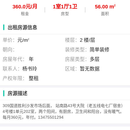
360.0元/月
1
室
1
厅
1
卫
56.00 m
2
租金
房型
面积
出租房源信息
单价：
元/m
楼层：
2 楼/层
2
朝向：
装修类型：
简单装修
房屋年代：
年
房屋类型：
多层
联系人：
杨书玲
区域：
暂无数据
产权年限：
整租
房源描述
309国道胜利沙发市场后面， 站南路43号大院（老五线电七厂宿舍）
4号楼1单元202室，两个阳间，有厨房，卫生间和阳台，没有暖气。
每月360元，年付。13475501294