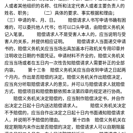
人或者其他组织的名称、住所和法定代表人或者主要负责人的
姓名、职务； （二）具体的要求、事实根据和理由；
（三）申请的年、月、日。 赔偿请求人书写申请书确有困
难的，可以委托他人代书；也可以口头申请，由赔偿义务机关
记入笔录。 赔偿请求人不是受害人本人的，应当说明与受
害人的关系，并提供相应证明。 赔偿请求人当面递交申请
书的，赔偿义务机关应当当场出具加盖本行政机关专用印章并
注明收讫日期的书面凭证。申请材料不齐全的，赔偿义务机关
应当当场或者在五日内一次性告知赔偿请求人需要补正的全部
内容。 第十三条 赔偿义务机关应当自收到申请之日起两
个月内，作出是否赔偿的决定。赔偿义务机关作出赔偿决定，
应当充分听取赔偿请求人的意见，并可以与赔偿请求人就赔偿
方式、赔偿项目和赔偿数额依照本法第四章的规定进行协商。
赔偿义务机关决定赔偿的，应当制作赔偿决定书，并自作
出决定之日起十日内送达赔偿请求人。 赔偿义务机关决定
不予赔偿的，应当自作出决定之日起十日内书面通知赔偿请求
人，并说明不予赔偿的理由。 第十四条 赔偿义务机关在
规定期限内未作出是否赔偿的决定，赔偿请求人可以自期限届