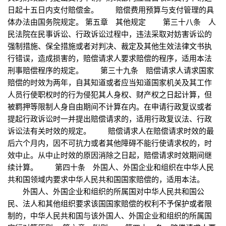
日起十五日内支付赔偿金。 赔偿费用预算与支付管理的具
体办法由国务院规定。 第五章 其他规定 第三十八条 人
民法院在民事诉讼、行政诉讼过程中，违法采取对妨害诉讼的
强制措施、保全措施或者对判决、裁定及其他生效法律文书执
行错误，造成损害的，赔偿请求人要求赔偿的程序，适用本法
刑事赔偿程序的规定。 第三十九条 赔偿请求人请求国家
赔偿的时效为两年，自其知道或者应当知道国家机关及其工作
人员行使职权时的行为侵犯其人身权、财产权之日起计算，但
被羁押等限制人身自由期间不计算在内。在申请行政复议或者
提起行政诉讼时一并提出赔偿请求的，适用行政复议法、行政
诉讼法有关时效的规定。 赔偿请求人在赔偿请求时效的最
后六个月内，因不可抗力或者其他障碍不能行使请求权的，时
效中止。从中止时效的原因消除之日起，赔偿请求时效期间继
续计算。 第四十条 外国人、外国企业和组织在中华人民
共和国领域内要求中华人民共和国国家赔偿的，适用本法。
外国人、外国企业和组织的所属国对中华人民共和国公
民、法人和其他组织要求该国国家赔偿的权利不予保护或者限
制的，中华人民共和国与该外国人、外国企业和组织的所属国