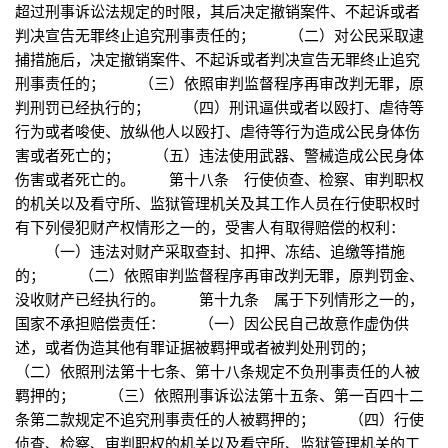
超过刑事诉讼法规定的时限，其后决定撤销案件、不起诉或者
判决宣告无罪终止追究刑事责任的； （二）对公民采取逮
捕措施后，决定撤销案件、不起诉或者判决宣告无罪终止追究
刑事责任的； （三）依照审判监督程序再审改判无罪，原
判刑罚已经执行的； （四）刑讯逼供或者以殴打、虐待等
行为或者唆使、放纵他人以殴打、虐待等行为造成公民身体伤
害或者死亡的； （五）违法使用武器、警械造成公民身体
伤害或者死亡的。 第十八条 行使侦查、检察、审判职权
的机关以及看守所、监狱管理机关及其工作人员在行使职权时
有下列侵犯财产权情形之一的，受害人有取得赔偿的权利：
（一）违法对财产采取查封、扣押、冻结、追缴等措施
的； （二）依照审判监督程序再审改判无罪，原判罚金、
没收财产已经执行的。 第十九条 属于下列情形之一的，
国家不承担赔偿责任： （一）因公民自己故意作虚伪供
述，或者伪造其他有罪证据被羁押或者被判处刑罚的；
（二）依照刑法第十七条、第十八条规定不负刑事责任的人被
羁押的； （三）依照刑事诉讼法第十五条、第一百四十二
条第二款规定不追究刑事责任的人被羁押的； （四）行使
侦查、检察、审判职权的机关以及看守所、监狱管理机关的工