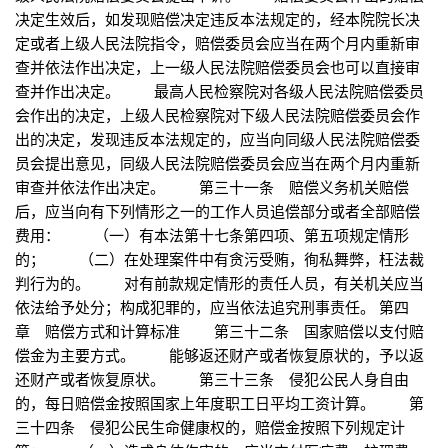
决定生效后，如发现赔偿决定违反本法规定的，经本院院长决
定或者上级人民法院指令，赔偿委员会应当在两个月内重新审
查并依法作出决定，上一级人民法院赔偿委员会也可以直接审
查并作出决定。 最高人民检察院对各级人民法院赔偿委员
会作出的决定，上级人民检察院对下级人民法院赔偿委员会作
出的决定，发现违反本法规定的，应当向同级人民法院赔偿委
员会提出意见，同级人民法院赔偿委员会应当在两个月内重新
审查并依法作出决定。 第三十一条 赔偿义务机关赔偿
后，应当向有下列情形之一的工作人员追偿部分或者全部赔偿
费用： （一）有本法第十七条第四项、第五项规定情形
的； （二）在处理案件中有贪污受贿，徇私舞弊，枉法裁
判行为的。 对有前款规定情形的责任人员，有关机关应当
依法给予处分；构成犯罪的，应当依法追究刑事责任。 第四
章 赔偿方式和计算标准 第三十二条 国家赔偿以支付赔
偿金为主要方式。 能够返还财产或者恢复原状的，予以返
还财产或者恢复原状。 第三十三条 侵犯公民人身自由
的，每日赔偿金按照国家上年度职工日平均工资计算。 第
三十四条 侵犯公民生命健康权的，赔偿金按照下列规定计