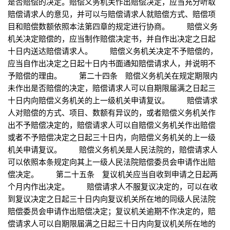
是否赔偿的决定。赔偿义务机关作出赔偿决定，应当充分听取
赔偿请求人的意见，并可以与赔偿请求人就赔偿方式、赔偿项
目和赔偿数额依照本法第四章的规定进行协商。 赔偿义务
机关决定赔偿的，应当制作赔偿决定书，并自作出决定之日起
十日内送达赔偿请求人。 赔偿义务机关决定不予赔偿的，
应当自作出决定之日起十日内书面通知赔偿请求人，并说明不
予赔偿的理由。 第二十四条 赔偿义务机关在规定期限内
未作出是否赔偿的决定，赔偿请求人可以自期限届满之日起三
十日内向赔偿义务机关的上一级机关申请复议。 赔偿请求
人对赔偿的方式、项目、数额有异议的，或者赔偿义务机关作
出不予赔偿决定的，赔偿请求人可以自赔偿义务机关作出赔偿
或者不予赔偿决定之日起三十日内，向赔偿义务机关的上一级
机关申请复议。 赔偿义务机关是人民法院的，赔偿请求人
可以依照本条规定向其上一级人民法院赔偿委员会申请作出赔
偿决定。 第二十五条 复议机关应当自收到申请之日起两
个月内作出决定。 赔偿请求人不服复议决定的，可以在收
到复议决定之日起三十日内向复议机关所在地的同级人民法院
赔偿委员会申请作出赔偿决定；复议机关逾期不作决定的，赔
偿请求人可以自期限届满之日起三十日内向复议机关所在地的