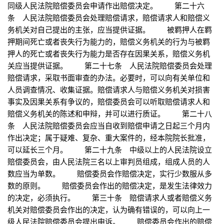
同级人民法院赔偿委员会申请作出赔偿决定。 第二十六
条 人民法院赔偿委员会处理赔偿请求，赔偿请求人和赔偿义
务机关对自己提出的主张，应当提供证据。 被羁押人在羁
押期间死亡或者丧失行为能力的，赔偿义务机关的行为与被羁
押人的死亡或者丧失行为能力是否存在因果关系，赔偿义务机
关应当提供证据。 第二十七条 人民法院赔偿委员会处理
赔偿请求，采取书面审查的办法。必要时，可以向有关单位和
人员调查情况、收集证据。赔偿请求人与赔偿义务机关对损害
事实及因果关系有争议的，赔偿委员会可以听取赔偿请求人和
赔偿义务机关的陈述和申辩，并可以进行质证。 第二十八
条 人民法院赔偿委员会应当自收到赔偿申请之日起三个月内
作出决定；属于疑难、复杂、重大案件的，经本院院长批准，
可以延长三个月。 第二十九条 中级以上的人民法院设立
赔偿委员会，由人民法院三名以上审判员组成，组成人员的人
数应当为单数。 赔偿委员会作赔偿决定，实行少数服从多
数的原则。 赔偿委员会作出的赔偿决定，是发生法律效力
的决定，必须执行。 第三十条 赔偿请求人或者赔偿义务
机关对赔偿委员会作出的决定，认为确有错误的，可以向上一
级人民法院赔偿委员会提出申诉。 赔偿委员会作出的赔偿