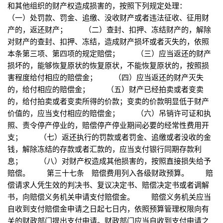
和其他组织的财产权造成损害的，按照下列规定处理：
（一）处罚款、罚金、追缴、没收财产或者违法征收、征用财
产的，返还财产； （二）查封、扣押、冻结财产的，解除
对财产的查封、扣押、冻结，造成财产损坏或者灭失的，依照
本条第三项、第四项的规定赔偿； （三）应当返还的财产
损坏的，能够恢复原状的恢复原状，不能恢复原状的，按照损
害程度给付相应的赔偿金； （四）应当返还的财产灭失
的，给付相应的赔偿金； （五）财产已经拍卖或者变卖
的，给付拍卖或者变卖所得的价款；变卖的价款明显低于财产
价值的，应当支付相应的赔偿金； （六）吊销许可证和执
照、责令停产停业的，赔偿停产停业期间必要的经常性费用开
支； （七）返还执行的罚款或者罚金、追缴或者没收的金
钱，解除冻结的存款或者汇款的，应当支付银行同期存款利
息； （八）对财产权造成其他损害的，按照直接损失给予
赔偿。 第三十七条 赔偿费用列入各级财政预算。 赔
偿请求人凭生效的判决书、复议决定书、赔偿决定书或者调解
书，向赔偿义务机关申请支付赔偿金。 赔偿义务机关应当
自收到支付赔偿金申请之日起七日内，依照预算管理权限向有
关的财政部门提出支付申请。财政部门应当自收到支付申请之