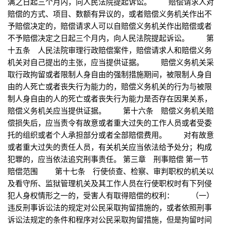
满之日起三个月内，向人民法院提起诉讼。 赔偿请求人对
赔偿的方式、项目、数额有异议的，或者赔偿义务机关作出不
予赔偿决定的，赔偿请求人可以自赔偿义务机关作出赔偿或者
不予赔偿决定之日起三个月内，向人民法院提起诉讼。 第
十五条 人民法院审理行政赔偿案件，赔偿请求人和赔偿义务
机关对自己提出的主张，应当提供证据。 赔偿义务机关采
取行政拘留或者限制人身自由的强制措施期间，被限制人身自
由的人死亡或者丧失行为能力的，赔偿义务机关的行为与被限
制人身自由的人的死亡或者丧失行为能力是否存在因果关系，
赔偿义务机关应当提供证据。 第十六条 赔偿义务机关赔
偿损失后，应当责令有故意或者重大过失的工作人员或者受委
托的组织或者个人承担部分或者全部赔偿费用。 对有故意
或者重大过失的责任人员，有关机关应当依法给予处分；构成
犯罪的，应当依法追究刑事责任。 第三章 刑事赔偿 第一节
赔偿范围 第十七条 行使侦查、检察、审判职权的机关以
及看守所、监狱管理机关及其工作人员在行使职权时有下列侵
犯人身权情形之一的，受害人有取得赔偿的权利： （一）
违反刑事诉讼法的规定对公民采取拘留措施的，或者依照刑事
诉讼法规定的条件和程序对公民采取拘留措施，但是拘留时间