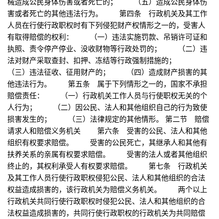
械造成公民身体伤害或者死亡的； （五）造成公民身体伤
害或者死亡的其他违法行为。 第四条 行政机关及其工作
人员在行使行政职权时有下列侵犯财产权情形之一的，受害人
有取得赔偿的权利： （一）违法实施罚款、吊销许可证和
执照、责令停产停业、没收财物等行政处罚的； （二）违
法对财产采取查封、扣押、冻结等行政强制措施的；
（三）违法征收、征用财产的； （四）造成财产损害的其
他违法行为。 第五条 属于下列情形之一的，国家不承担
赔偿责任： （一）行政机关工作人员与行使职权无关的个
人行为； （二）因公民、法人和其他组织自己的行为致使
损害发生的； （三）法律规定的其他情形。 第二节 赔偿
请求人和赔偿义务机关 第六条 受害的公民、法人和其他
组织有权要求赔偿。 受害的公民死亡，其继承人和其他有
扶养关系的亲属有权要求赔偿。 受害的法人或者其他组织
终止的，其权利承受人有权要求赔偿。 第七条 行政机关
及其工作人员行使行政职权侵犯公民、法人和其他组织的合法
权益造成损害的，该行政机关为赔偿义务机关。 两个以上
行政机关共同行使行政职权时侵犯公民、法人和其他组织的合
法权益造成损害的，共同行使行政职权的行政机关为共同赔偿