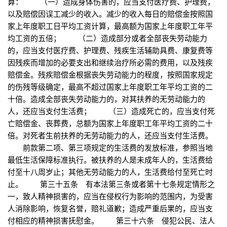
算： （一）造成身体伤害的，应当支付医疗费、护理费，
以及赔偿因误工减少的收入。减少的收入每日的赔偿金按照国
家上年度职工日平均工资计算，最高额为国家上年度职工年平
均工资的五倍； （二）造成部分或者全部丧失劳动能力
的，应当支付医疗费、护理费、残疾生活辅助具费、康复费等
因残疾而增加的必要支出和继续治疗所必需的费用，以及残疾
赔偿金。残疾赔偿金根据丧失劳动能力的程度，按照国家规定
的伤残等级确定，最高不超过国家上年度职工年平均工资的二
十倍。造成全部丧失劳动能力的，对其扶养的无劳动能力的
人，还应当支付生活费； （三）造成死亡的，应当支付死
亡赔偿金、丧葬费，总额为国家上年度职工年平均工资的二十
倍。对死者生前扶养的无劳动能力的人，还应当支付生活费。
前款第二项、第三项规定的生活费的发放标准，参照当地
最低生活保障标准执行。被扶养的人是未成年人的，生活费给
付至十八周岁止；其他无劳动能力的人，生活费给付至死亡时
止。 第三十五条 有本法第三条或者第十七条规定情形之
一，致人精神损害的，应当在侵权行为影响的范围内，为受害
人消除影响，恢复名誉，赔礼道歉；造成严重后果的，应当支
付相应的精神损害抚慰金。 第三十六条 侵犯公民、法人