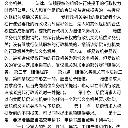
义务机关。 法律、法规授权的组织在行使授予的行政权力
时侵犯公民、法人和其他组织的合法权益造成损害的，被授权
的组织为赔偿义务机关。 受行政机关委托的组织或者个人
在行使受委托的行政权力时侵犯公民、法人和其他组织的合法
权益造成损害的，委托的行政机关为赔偿义务机关。 赔偿
义务机关被撤销的，继续行使其职权的行政机关为赔偿义务机
关；没有继续行使其职权的行政机关的，撤销该赔偿义务机关
的行政机关为赔偿义务机关。 第八条 经复议机关复议
的，最初造成侵权行为的行政机关为赔偿义务机关，但复议机
关的复议决定加重损害的，复议机关对加重的部分履行赔偿义
务。 第三节 赔偿程序 第九条 赔偿义务机关有本法第三
条、第四条规定情形之一的，应当给予赔偿。 赔偿请求人
要求赔偿，应当先向赔偿义务机关提出，也可以在申请行政复
议或者提起行政诉讼时一并提出。 第十条 赔偿请求人可
以向共同赔偿义务机关中的任何一个赔偿义务机关要求赔偿，
该赔偿义务机关应当先予赔偿。 第十一条 赔偿请求人根
据受到的不同损害，可以同时提出数项赔偿要求。 第十二
条 要求赔偿应当递交申请书，申请书应当载明下列事项：
（一）受害人的姓名、性别、年龄、工作单位和住所，法