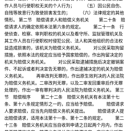
作人员与行使职权无关的个人行为； （五）因公民自伤、
自残等故意行为致使损害发生的； （六）法律规定的其他
情形。 第二节 赔偿请求人和赔偿义务机关 第二十条 赔
偿请求人的确定依照本法第六条的规定。 第二十一条 行
使侦查、检察、审判职权的机关以及看守所、监狱管理机关及
其工作人员在行使职权时侵犯公民、法人和其他组织的合法权
益造成损害的，该机关为赔偿义务机关。 对公民采取拘留
措施，依照本法的规定应当给予国家赔偿的，作出拘留决定的
机关为赔偿义务机关。 对公民采取逮捕措施后决定撤销案
件、不起诉或者判决宣告无罪的，作出逮捕决定的机关为赔偿
义务机关。 再审改判无罪的，作出原生效判决的人民法院
为赔偿义务机关。二审改判无罪，以及二审发回重审后作无罪
处理的，作出一审有罪判决的人民法院为赔偿义务机关。 第三
节 赔偿程序 第二十二条 赔偿义务机关有本法第十七
条、第十八条规定情形之一的，应当给予赔偿。 赔偿请求
人要求赔偿，应当先向赔偿义务机关提出。 赔偿请求人提
出赔偿请求，适用本法第十一条、第十二条的规定。 第二
十三条 赔偿义务机关应当自收到申请之日起两个月内，作出