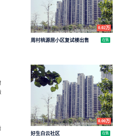
0.02万
周村桃源居小区复试楼出售
在售
时
缴
0.00万
暂
好生白云社区
在售