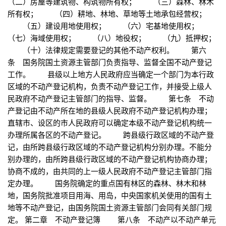
（二）房屋等建筑物、构筑物所有权； （三）森林、林木
所有权； （四）耕地、林地、草地等土地承包经营权；
（五）建设用地使用权； （六）宅基地使用权；
（七）海域使用权； （八）地役权； （九）抵押权；
（十）法律规定需要登记的其他不动产权利。 第六
条 国务院国土资源主管部门负责指导、监督全国不动产登记
工作。 县级以上地方人民政府应当确定一个部门为本行政
区域的不动产登记机构，负责不动产登记工作，并接受上级人
民政府不动产登记主管部门的指导、监督。 第七条 不动
产登记由不动产所在地的县级人民政府不动产登记机构办理；
直辖市、设区的市人民政府可以确定本级不动产登记机构统一
办理所属各区的不动产登记。 跨县级行政区域的不动产登
记，由所跨县级行政区域的不动产登记机构分别办理。不能分
别办理的，由所跨县级行政区域的不动产登记机构协商办理；
协商不成的，由共同的上一级人民政府不动产登记主管部门指
定办理。 国务院确定的重点国有林区的森林、林木和林
地，国务院批准项目用海、用岛，中央国家机关使用的国有土
地等不动产登记，由国务院国土资源主管部门会同有关部门规
定。 第二章 不动产登记簿 第八条 不动产以不动产单元