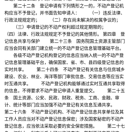
第二十二条 登记申请有下列情形之一的，不动产登记机
构应当不予登记，并书面告知申请人： （一）违反法律、
行政法规规定的； （二）存在尚未解决的权属争议的；
（三）申请登记的不动产权利超过规定期限的；
（四）法律、行政法规规定不予登记的其他情形。 第四章 登
记信息共享与保护 第二十三条 国务院国土资源主管部门
应当会同有关部门建立统一的不动产登记信息管理基础平台。
各级不动产登记机构登记的信息应当纳入统一的不动产登
记信息管理基础平台，确保国家、省、市、县四级登记信息的
实时共享。 第二十四条 不动产登记有关信息与住房城乡
建设、农业、林业、海洋等部门审批信息、交易信息等应当实
时互通共享。 不动产登记机构能够通过实时互通共享取得
的信息，不得要求不动产登记申请人重复提交。 第二十五
条 国土资源、公安、民政、财政、税务、工商、金融、审
计、统计等部门应当加强不动产登记有关信息互通共享。
第二十六条 不动产登记机构、不动产登记信息共享单位及其
工作人员应当对不动产登记信息保密；涉及国家秘密的不动产
登记信息，应当依法采取必要的安全保密措施。 第二十七