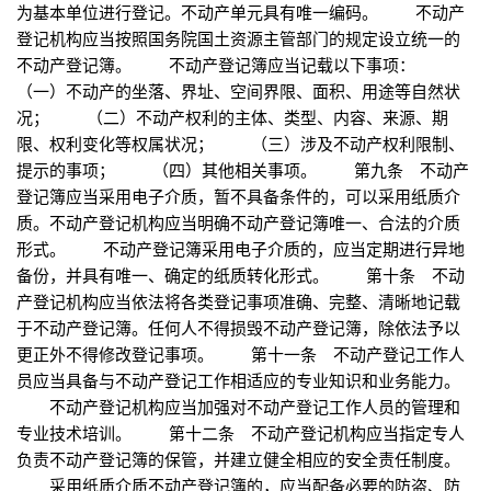
为基本单位进行登记。不动产单元具有唯一编码。 不动产
登记机构应当按照国务院国土资源主管部门的规定设立统一的
不动产登记簿。 不动产登记簿应当记载以下事项：
（一）不动产的坐落、界址、空间界限、面积、用途等自然状
况； （二）不动产权利的主体、类型、内容、来源、期
限、权利变化等权属状况； （三）涉及不动产权利限制、
提示的事项； （四）其他相关事项。 第九条 不动产
登记簿应当采用电子介质，暂不具备条件的，可以采用纸质介
质。不动产登记机构应当明确不动产登记簿唯一、合法的介质
形式。 不动产登记簿采用电子介质的，应当定期进行异地
备份，并具有唯一、确定的纸质转化形式。 第十条 不动
产登记机构应当依法将各类登记事项准确、完整、清晰地记载
于不动产登记簿。任何人不得损毁不动产登记簿，除依法予以
更正外不得修改登记事项。 第十一条 不动产登记工作人
员应当具备与不动产登记工作相适应的专业知识和业务能力。
不动产登记机构应当加强对不动产登记工作人员的管理和
专业技术培训。 第十二条 不动产登记机构应当指定专人
负责不动产登记簿的保管，并建立健全相应的安全责任制度。
采用纸质介质不动产登记簿的，应当配备必要的防盗、防