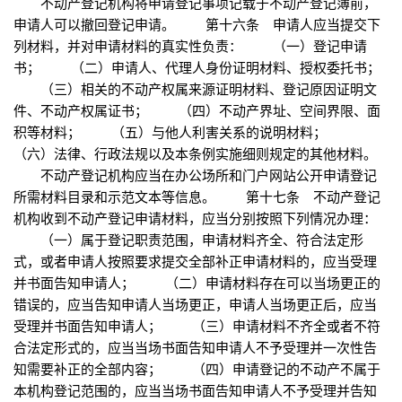
不动产登记机构将申请登记事项记载于不动产登记簿前，
申请人可以撤回登记申请。 第十六条 申请人应当提交下
列材料，并对申请材料的真实性负责： （一）登记申请
书； （二）申请人、代理人身份证明材料、授权委托书；
（三）相关的不动产权属来源证明材料、登记原因证明文
件、不动产权属证书； （四）不动产界址、空间界限、面
积等材料； （五）与他人利害关系的说明材料；
（六）法律、行政法规以及本条例实施细则规定的其他材料。
不动产登记机构应当在办公场所和门户网站公开申请登记
所需材料目录和示范文本等信息。 第十七条 不动产登记
机构收到不动产登记申请材料，应当分别按照下列情况办理：
（一）属于登记职责范围，申请材料齐全、符合法定形
式，或者申请人按照要求提交全部补正申请材料的，应当受理
并书面告知申请人； （二）申请材料存在可以当场更正的
错误的，应当告知申请人当场更正，申请人当场更正后，应当
受理并书面告知申请人； （三）申请材料不齐全或者不符
合法定形式的，应当当场书面告知申请人不予受理并一次性告
知需要补正的全部内容； （四）申请登记的不动产不属于
本机构登记范围的，应当当场书面告知申请人不予受理并告知