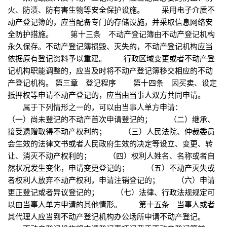
火、防渍、防有害生物等安全保护设施。 采用电子介质不
动产登记簿的，应当配备专门的存储设施，并采取信息网络安
全防护措施。 第十三条 不动产登记簿由不动产登记机构
永久保存。不动产登记簿损毁、灭失的，不动产登记机构应当
依据原有登记资料予以重建。 行政区域变更或者不动产登
记机构职能调整的，应当及时将不动产登记簿移交相应的不动
产登记机构。 第三章 登记程序 第十四条 因买卖、设定
抵押权等申请不动产登记的，应当由当事人双方共同申请。
属于下列情形之一的，可以由当事人单方申请：
（一）尚未登记的不动产首次申请登记的； （二）继承、
接受遗赠取得不动产权利的； （三）人民法院、仲裁委员
会生效的法律文书或者人民政府生效的决定等设立、变更、转
让、消灭不动产权利的； （四）权利人姓名、名称或者自
然状况发生变化，申请变更登记的； （五）不动产灭失或
者权利人放弃不动产权利，申请注销登记的； （六）申请
更正登记或者异议登记的； （七）法律、行政法规规定可
以由当事人单方申请的其他情形。 第十五条 当事人或者
其代理人应当到不动产登记机构办公场所申请不动产登记。