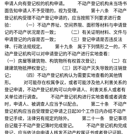
申请人向有登记权的机构申请。 不动产登记机构未当场书
面告知申请人不予受理的，视为受理。 第十八条 不动产
登记机构受理不动产登记申请的，应当按照下列要求进行查
验： （一）不动产界址、空间界限、面积等材料与申请登
记的不动产状况是否一致； （二）有关证明材料、文件与
申请登记的内容是否一致； （三）登记申请是否违反法
律、行政法规规定。 第十九条 属于下列情形之一的，不
动产登记机构可以对申请登记的不动产进行实地查看：
（一）房屋等建筑物、构筑物所有权首次登记； （二）在
建建筑物抵押权登记； （三）因不动产灭失导致的注销登
记； （四）不动产登记机构认为需要实地查看的其他情
形。 对可能存在权属争议，或者可能涉及他人利害关系的
登记申请，不动产登记机构可以向申请人、利害关系人或者有
关单位进行调查。 不动产登记机构进行实地查看或者调查
时，申请人、被调查人应当予以配合。 第二十条 不动产
登记机构应当自受理登记申请之日起30个工作日内办结不动产
登记手续，法律另有规定的除外。 第二十一条 登记事项
自记载于不动产登记簿时完成登记。 不动产登记机构完成
登记，应当依法向申请人核发不动产权属证书或者登记证明。